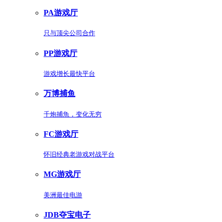
PA游戏厅
只与顶尖公司合作
PP游戏厅
游戏增长最快平台
万博捕鱼
千炮捕魚，变化无穷
FC游戏厅
怀旧经典老游戏对战平台
MG游戏厅
美洲最佳电游
JDB夺宝电子