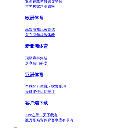
亚洲在线体育领导平台
世界独家超高赔率
欧洲体育
高端游戏玩家首选
旨在引领极致体验
新亚洲体育
顶级赛事集结
尽享豪门盛宴
亚洲体育
全球亿万体育玩家聚集地
提供绝佳运动投注
客户端下载
APP在手、天下我有
数万场精彩体育赛事应有尽有