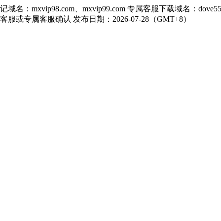
xvip98.com、mxvip99.com 专属客服下载域名：dov
专属客服确认 发布日期：2026-07-28（GMT+8）