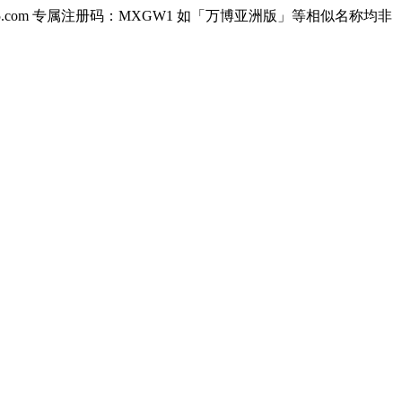
e55.com 专属注册码：MXGW1 如「万博亚洲版」等相似名称均非